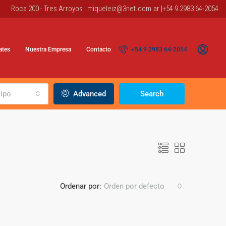
Roca 200 - Tres Arroyos |
miqueleiz@3net.com.ar
|+54 9 2983 64-2054
ates
Nuestra Empresa
Contacto
+54 9 2983 64-2054
ipo
Advanced
Search
Ordenar por:
Orden por defecto