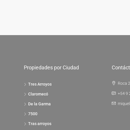
Propiedades por Ciudad
Contác
Roca 2
Tres Arroyos
+54 9 
Claromecó
miquel
De la Garma
7500
Tras arroyos