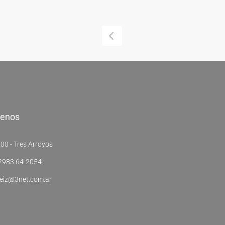
tenos
00 - Tres Arroyos
2983 64-2054
eiz@3net.com.ar