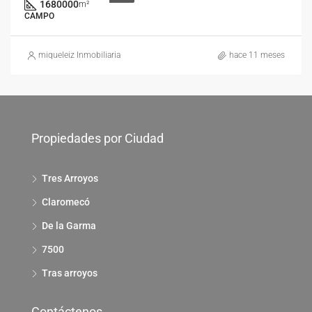
1680000
m²
CAMPO
miqueleiz Inmobiliaria
hace 11 meses
Propiedades por Ciudad
Tres Arroyos
Claromecó
De la Garma
7500
Tras arroyos
Contáctenos