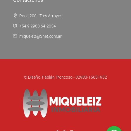
Roca 200 - Tres Arroyos
+54 9 2983 64-2054
miqueleiz@3net.com.ar
© Diseño: Fabián Troncoso - 02983-15651952