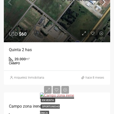
USD
$60
Quinta 2 has
20.000
m²
CAMPO
miqueleiz Inmobiliaria
hace 8 meses
USD
$6
EN VENTA
Campo zona irene
OPORTUNIDAD
ÜNICA