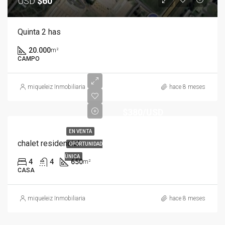
USD
$60
Quinta 2 has
20.000
m²
CAMPO
miqueleiz Inmobiliaria
hace 8 meses
$380/USD
EN VENTA
chalet residencial
OPORTUNIDAD
ÜNICA
4
4
650
m²
CASA
miqueleiz Inmobiliaria
hace 8 meses