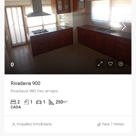
0
Rivadavia 900
Rivadavia 980, tres arroyos
2
1
1
250
m²
CASA
miqueleiz Inmobiliaria
hace 7 meses