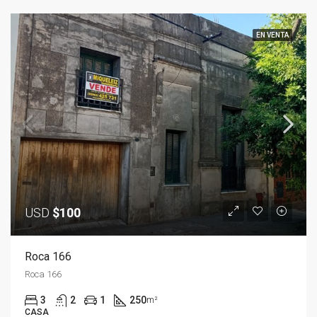
EN VENTA
USD
$100
Roca 166
Roca 166
3
2
1
250
m²
CASA