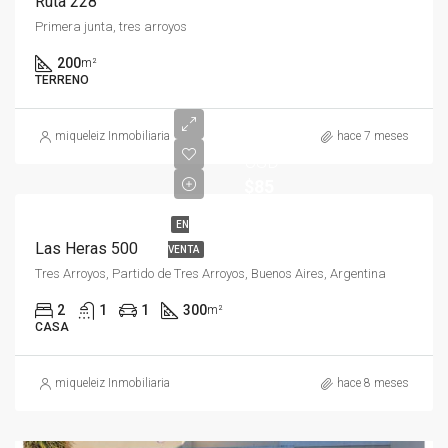
Ruta 228
Primera junta, tres arroyos
200
m²
TERRENO
miqueleiz Inmobiliaria
hace 7 meses
USD
$85
EN
Las Heras 500
VENTA
Tres Arroyos, Partido de Tres Arroyos, Buenos Aires, Argentina
2
1
1
300
m²
CASA
miqueleiz Inmobiliaria
hace 8 meses