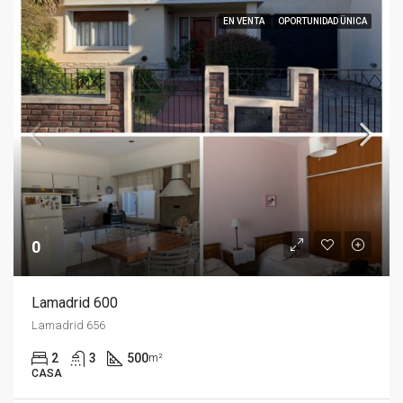
EN VENTA
OPORTUNIDAD ÜNICA
0
Lamadrid 600
Lamadrid 656
2
3
500
m²
CASA