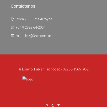
Contáctenos
Roca 200 - Tres Arroyos
+54 9 2983 64-2054
miqueleiz@3net.com.ar
© Diseño: Fabián Troncoso - 02983-15651952