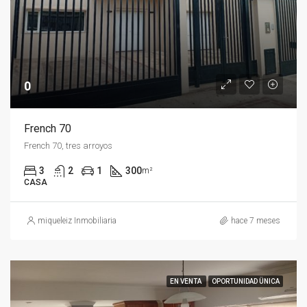
0
French 70
French 70, tres arroyos
3
2
1
300
m²
CASA
miqueleiz Inmobiliaria
hace 7 meses
EN VENTA
OPORTUNIDAD ÜNICA