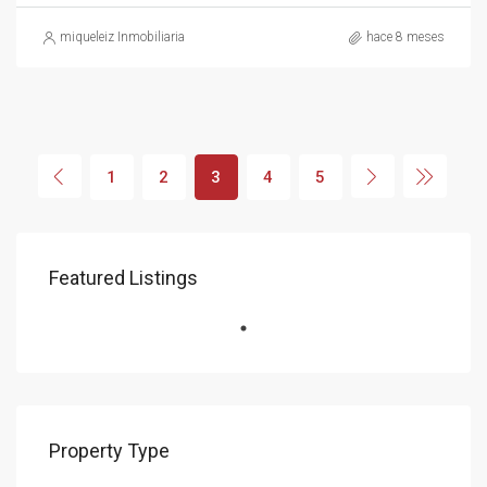
miqueleiz Inmobiliaria
hace 8 meses
1
2
3
4
5
Featured Listings
Property Type