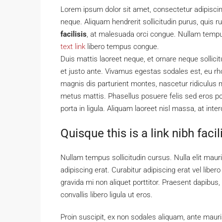
Lorem ipsum dolor sit amet, consectetur adipiscing
neque. Aliquam hendrerit sollicitudin purus, qui
facilisis
, at malesuada orci congue. Nullam tempus 
text link
libero tempus congue.
Duis mattis laoreet neque, et ornare neque sollici
et justo ante. Vivamus egestas sodales est, eu 
magnis dis parturient montes, nascetur ridiculus m
metus mattis. Phasellus posuere felis sed eros por
porta in ligula. Aliquam laoreet nisl massa, at inte
Quisque this is a link nibh faci
Nullam tempus sollicitudin cursus. Nulla elit mauri
adipiscing erat. Curabitur adipiscing erat vel li
gravida mi non aliquet porttitor. Praesent dapibus
convallis libero ligula ut eros.
Proin suscipit, ex non sodales aliquam, ante mauri