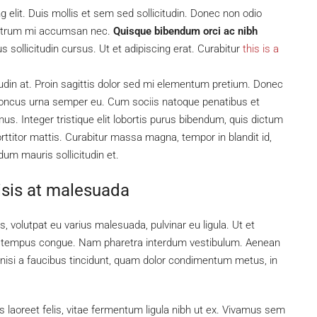
 elit. Duis mollis et sem sed sollicitudin. Donec non odio
s rutrum mi accumsan nec.
Quisque bibendum orci ac nibh
sollicitudin cursus. Ut et adipiscing erat. Curabitur
this is a
tudin at. Proin sagittis dolor sed mi elementum pretium. Donec
rhoncus urna semper eu. Cum sociis natoque penatibus et
us. Integer tristique elit lobortis purus bibendum, quis dictum
ttitor mattis. Curabitur massa magna, tempor in blandit id,
rdum mauris sollicitudin et.
lisis at malesuada
s, volutpat eu varius malesuada, pulvinar eu ligula. Ut et
bero tempus congue. Nam pharetra interdum vestibulum. Aenean
, nisi a faucibus tincidunt, quam dolor condimentum metus, in
s laoreet felis, vitae fermentum ligula nibh ut ex. Vivamus sem