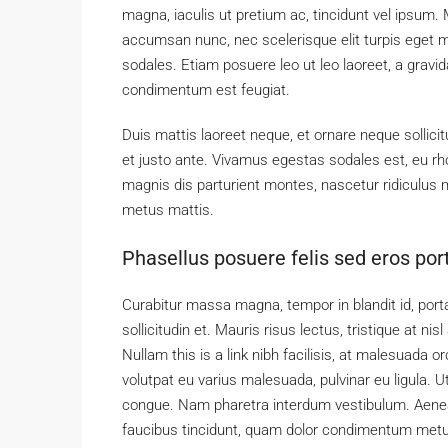
magna, iaculis ut pretium ac, tincidunt vel ipsum
accumsan nunc, nec scelerisque elit turpis eget ma
sodales. Etiam posuere leo ut leo laoreet, a gravida 
condimentum est feugiat.
Duis mattis laoreet neque, et ornare neque sollici
et justo ante. Vivamus egestas sodales est, eu 
magnis dis parturient montes, nascetur ridiculus m
metus mattis.
Phasellus posuere felis sed eros port
Curabitur massa magna, tempor in blandit id, porta
sollicitudin et. Mauris risus lectus, tristique at nisl
Nullam this is a link nibh facilisis, at malesuada o
volutpat eu varius malesuada, pulvinar eu ligula. Ut
congue. Nam pharetra interdum vestibulum. Aenean 
faucibus tincidunt, quam dolor condimentum metus, 