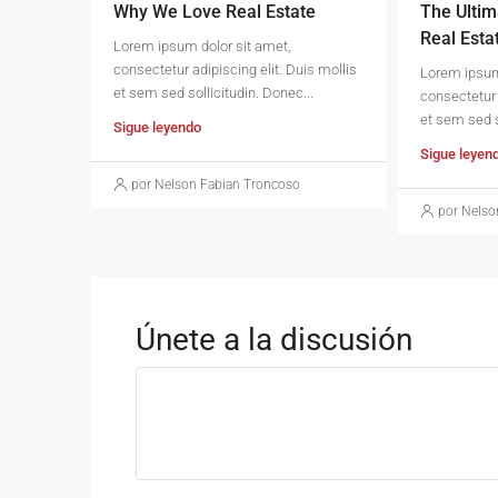
Why We Love Real Estate
The Ultim
Real Esta
Lorem ipsum dolor sit amet,
consectetur adipiscing elit. Duis mollis
Lorem ipsum
et sem sed sollicitudin. Donec...
consectetur 
et sem sed s
Sigue leyendo
Sigue leyen
por Nelson Fabian Troncoso
por Nelso
Únete a la discusión