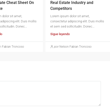
ate Cheat Sheet On
Real Estate Industry and
te
Competitors
 dolor sit amet,
Lorem ipsum dolor sit amet,
adipiscing elit. Duis mollis
consectetur adipiscing elit. Duis mollis
ollicitudin. Donec...
et sem sed sollicitudin. Donec...
do
Sigue leyendo
n Fabian Troncoso
por Nelson Fabian Troncoso