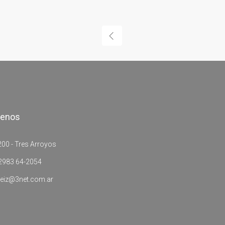
tenos
00 - Tres Arroyos
2983 64-2054
eiz@3net.com.ar