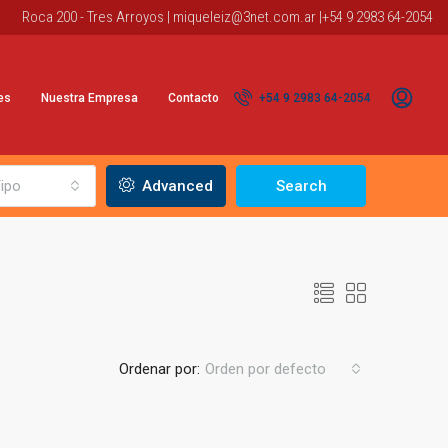
Roca 200 - Tres Arroyos |
miqueleiz@3net.com.ar
|+54 9 2983 64-2054
es
Nuestra Empresa
Contacto
+54 9 2983 64-2054
ipo
Advanced
Search
Ordenar por:
Orden por defecto