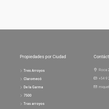
Propiedades por Ciudad
Contác
Roca 2
Tres Arroyos
+54 9 
Claromecó
miquel
De la Garma
7500
Tras arroyos