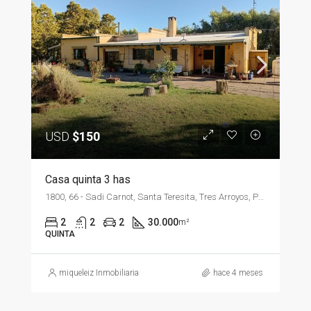
USD
$150
Casa quinta 3 has
1800, 66 - Sadi Carnot, Santa Teresita, Tres Arroyos, Partido de Tres Arroyos, Buenos Aires, B7500, Argentina
2
2
2
30.000
m²
QUINTA
miqueleiz Inmobiliaria
hace 4 meses