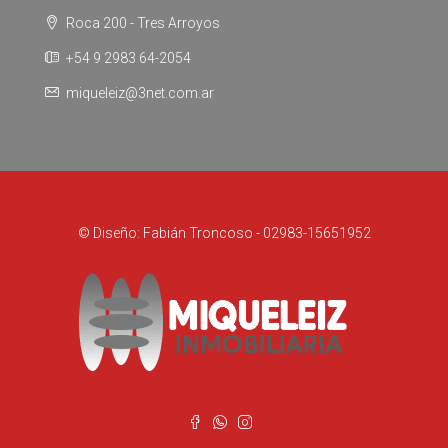
Roca 200 - Tres Arroyos
+54 9 2983 64-2054
miqueleiz@3net.com.ar
© Diseño: Fabián Troncoso - 02983-15651952