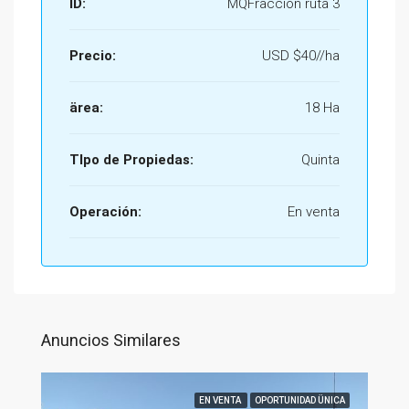
ID:
MQFraccion ruta 3
Precio:
USD
$40//ha
ärea:
18 Ha
TIpo de Propiedas:
Quinta
Operación:
En venta
Anuncios Similares
EN VENTA
OPORTUNIDAD ÜNICA