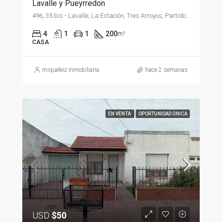
Lavalle y Pueyrredon
496, 35 bis - Lavalle, La Estación, Tres Arroyos, Partido de Tres Arroyos, Buenos Aires, B7500, Argentina
4
1
1
200
m²
CASA
miqueleiz Inmobiliaria
hace 2 semanas
EN VENTA
OPORTUNIDAD ÜNICA
USD
$50