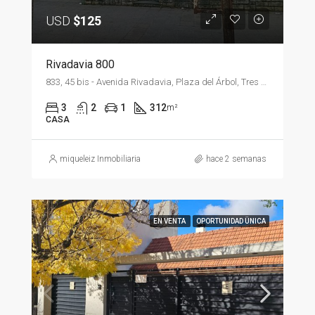
USD
$125
Rivadavia 800
833, 45 bis - Avenida Rivadavia, Plaza del Árbol, Tres Arroyos, Partido de Tres Arroyos, Buenos Aires, B7500, Argentina
3
2
1
312
m²
CASA
miqueleiz Inmobiliaria
hace 2 semanas
EN VENTA
OPORTUNIDAD ÜNICA