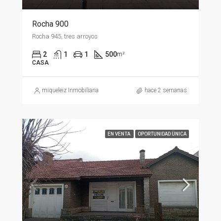
Rocha 900
Rocha 945, tres arroyos
2
1
1
500
m²
CASA
miqueleiz Inmobiliaria
hace 2 semanas
EN VENTA
OPORTUNIDAD ÜNICA