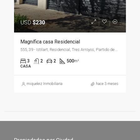
USD
$230
Magnífica casa Residencial
555, 39 - Istilart, Residencial, Tres Arroyos, Partido de Tres Arroyos, Buenos Aires, B7500, Argentina
3
2
2
500
m²
CASA
miqueleiz Inmobiliaria
hace 3 meses