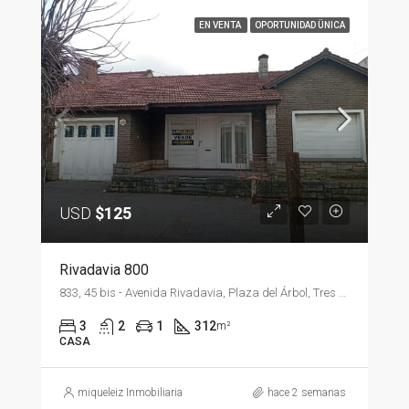
EN VENTA
OPORTUNIDAD ÜNICA
USD
$125
Rivadavia 800
833, 45 bis - Avenida Rivadavia, Plaza del Árbol, Tres Arroyos, Partido de Tres Arroyos, Buenos Aires, B7500, Argentina
3
2
1
312
m²
CASA
miqueleiz Inmobiliaria
hace 2 semanas