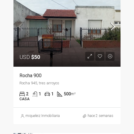
USD
$50
Rocha 900
Rocha 945, tres arroyos
2
1
1
500
m²
CASA
miqueleiz Inmobiliaria
hace 2 semanas