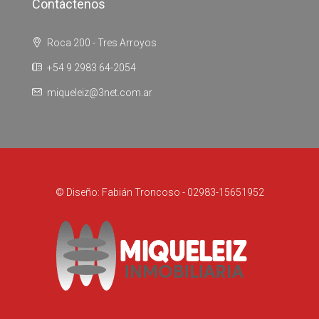
Contáctenos
Roca 200 - Tres Arroyos
+54 9 2983 64-2054
miqueleiz@3net.com.ar
© Diseño: Fabián Troncoso - 02983-15651952