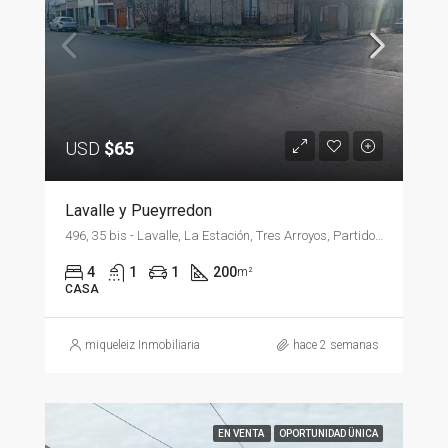
USD
$65
Lavalle y Pueyrredon
496, 35 bis - Lavalle, La Estación, Tres Arroyos, Partido de Tres Arroyos, Buenos Aires, B7500, Argentina
4
1
1
200
m²
CASA
miqueleiz Inmobiliaria
hace 2 semanas
EN VENTA
OPORTUNIDAD ÜNICA