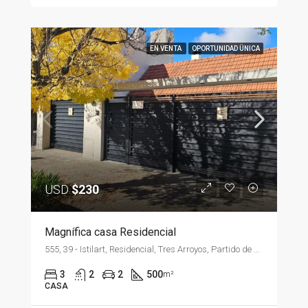
EN VENTA
OPORTUNIDAD ÜNICA
USD
$230
Magnífica casa Residencial
555, 39 - Istilart, Residencial, Tres Arroyos, Partido de Tres Arroyos, Buenos Aires, B7500, Argentina
3
2
2
500
m²
CASA