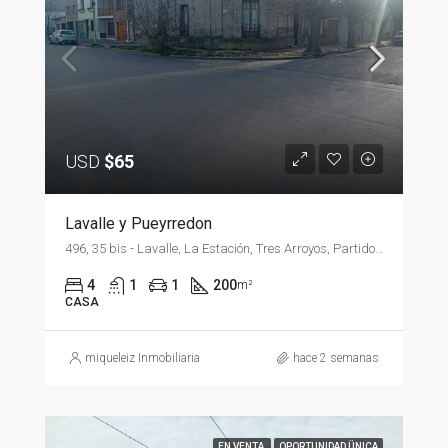
USD
$65
Lavalle y Pueyrredon
496, 35 bis - Lavalle, La Estación, Tres Arroyos, Partido de Tres Arroyos, Buenos Aires, B7500, Argentina
4
1
1
200
m²
CASA
miqueleiz Inmobiliaria
hace 2 semanas
EN VENTA
OPORTUNIDAD ÜNICA