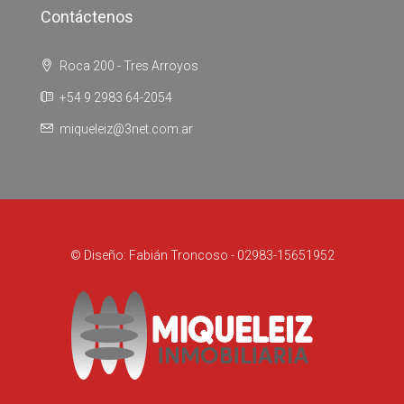
Contáctenos
Roca 200 - Tres Arroyos
+54 9 2983 64-2054
miqueleiz@3net.com.ar
© Diseño: Fabián Troncoso - 02983-15651952