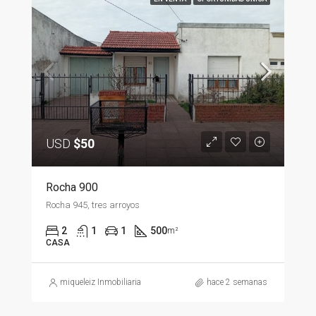
USD
$50
Rocha 900
Rocha 945, tres arroyos
2
1
1
500
m²
CASA
miqueleiz Inmobiliaria
hace 2 semanas