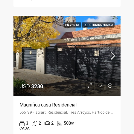
EN VENTA
OPORTUNIDAD ÜNICA
USD
$230
Magnífica casa Residencial
555, 39 - Istilart, Residencial, Tres Arroyos, Partido de Tres Arroyos, Buenos Aires, B7500, Argentina
3
2
2
500
m²
CASA