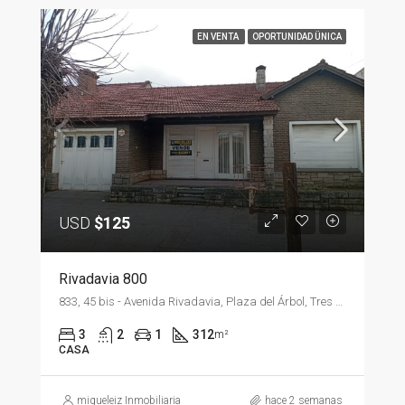
EN VENTA
OPORTUNIDAD ÜNICA
USD
$125
Rivadavia 800
833, 45 bis - Avenida Rivadavia, Plaza del Árbol, Tres Arroyos, Partido de Tres Arroyos, Buenos Aires, B7500, Argentina
3
2
1
312
m²
CASA
miqueleiz Inmobiliaria
hace 2 semanas