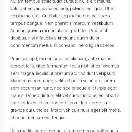
Nullam tempus sollicitudin cursus. Nulla elit mauris,
volutpat eu varius malesuada, pulvinar eu ligula. Ut et
adipiscing erat. Curabitur adipiscing erat vel libero
tempus congue. Nam pharetra interdum vestibulum.
Aenean gravida mi non aliquet porttitor. Praesent
dapibus, nisi a faucibus tincidunt, quam dolor
condimentum metus, in convallis libero ligula ut eros.
Proin suscipit, ex non sodales aliquam, ante mauris
laoreet felis, vitae fermentum ligula nibh ut ex. Vivamus
sem magna, iaculis ut pretium ac, tincidunt vel ipsum.
Maecenas commodo, velit vel porta vulputate, lorem
sem accumsan nunc, nec scelerisque elit turpis eget
mauris. Donec dictum elit vel nunc tristique, eu lobortis
ante sodales. Etiam posuere leo ut leo laoreet, a
gravida dui ultricies. Morbi vehicula nulla eget elit mollis,
at condimentum est feugiat.
Duis mattis laoreet neque, et ornare neque sollicitudin