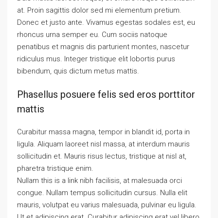
at. Proin sagittis dolor sed mi elementum pretium.
Donec et justo ante. Vivamus egestas sodales est, eu
rhoncus urna semper eu. Cum sociis natoque
penatibus et magnis dis parturient montes, nascetur
ridiculus mus. Integer tristique elit lobortis purus
bibendum, quis dictum metus mattis.
Phasellus posuere felis sed eros porttitor
mattis
Curabitur massa magna, tempor in blandit id, porta in
ligula. Aliquam laoreet nisl massa, at interdum mauris
sollicitudin et. Mauris risus lectus, tristique at nisl at,
pharetra tristique enim.
Nullam this is a link nibh facilisis, at malesuada orci
congue. Nullam tempus sollicitudin cursus. Nulla elit
mauris, volutpat eu varius malesuada, pulvinar eu ligula.
Ut et adipiscing erat. Curabitur adipiscing erat vel libero