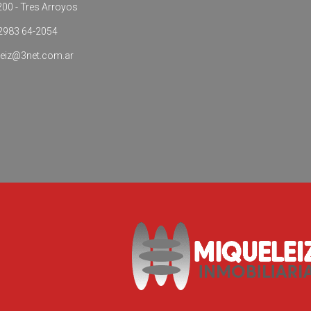
00 - Tres Arroyos
2983 64-2054
eiz@3net.com.ar