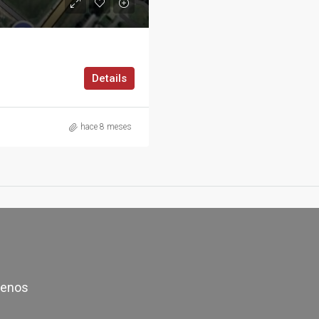
Details
hace 8 meses
tenos