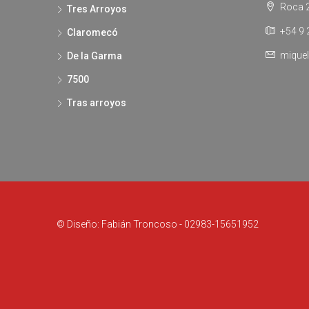
Roca 2
Tres Arroyos
+54 9 
Claromecó
miquel
De la Garma
7500
Tras arroyos
© Diseño: Fabián Troncoso - 02983-15651952