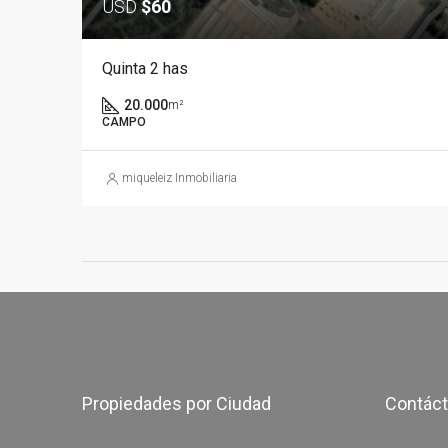
USD
$60
Quinta 2 has
20.000
m²
CAMPO
miqueleiz Inmobiliaria
Propiedades por Ciudad
Contác