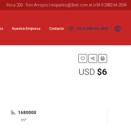
Roca 200 - Tres Arroyos |
miqueleiz@3net.com.ar
|+54 9 2983 64-2054
es
Nuestra Empresa
Contacto
+54 9 2983 64-2054
USD
$6
1680000
m²