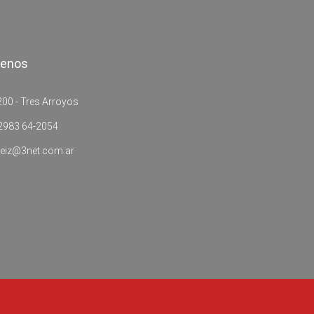
tenos
00 - Tres Arroyos
2983 64-2054
eiz@3net.com.ar