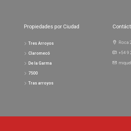
Propiedades por Ciudad
Contác
Roca 2
Tres Arroyos
+54 9 
Claromecó
miquel
De la Garma
7500
Tras arroyos