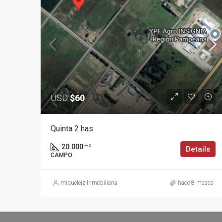
USD
$60
Quinta 2 has
20.000
m²
Details
CAMPO
miqueleiz Inmobiliaria
hace 8 meses