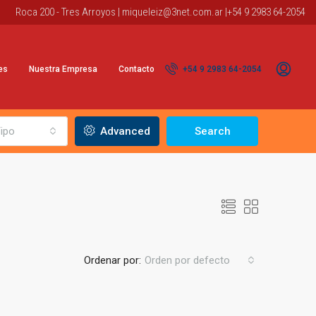
Roca 200 - Tres Arroyos |
miqueleiz@3net.com.ar
|+54 9 2983 64-2054
es
Nuestra Empresa
Contacto
+54 9 2983 64-2054
ipo
Advanced
Search
Ordenar por:
Orden por defecto